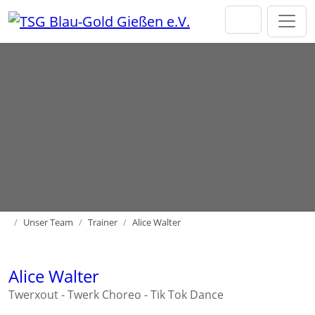
Direkt zur Hauptnavigation springen
Direkt zum Inhalt springen
Home
Unser Team
Trainer
Alice Walter
Alice Walter
Twerxout - Twerk Choreo - Tik Tok Dance