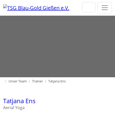
Direkt zur Hauptnavigation springen
Direkt zum Inhalt springen
Home
Unser Team
Trainer
Tatjana Ens
Tatjana Ens
Aerial Yoga