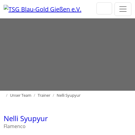
Direkt zur Hauptnavigation springen
Direkt zum Inhalt springen
Home
Unser Team
Trainer
Nelli Syupyur
Nelli Syupyur
Flamenco